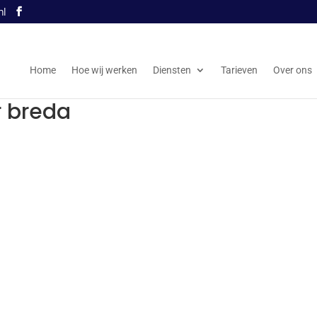
nl
Home
Hoe wij werken
Diensten
Tarieven
Over ons
r breda