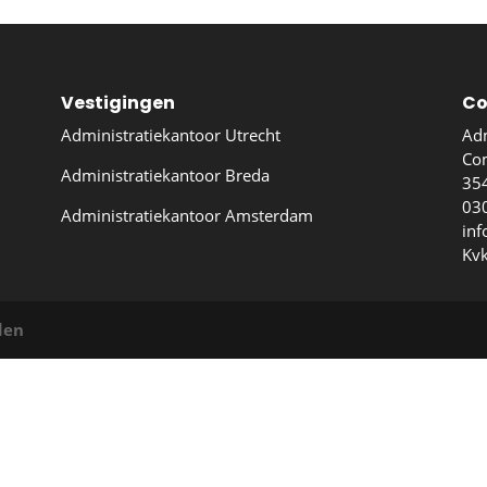
Vestigingen
Co
Administratiekantoor Utrecht
Adm
Co
Administratiekantoor Breda
354
03
Administratiekantoor Amsterdam
inf
Kv
den