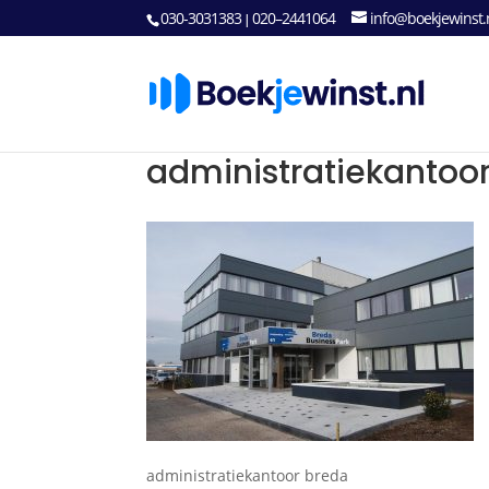
030-3031383
020–2441064
info@boekjewinst.
|
administratiekantoo
administratiekantoor breda