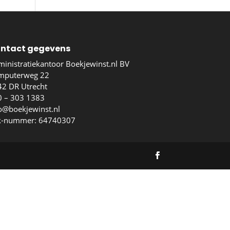
ntact gegevens
inistratiekantoor Boekjewinst.nl BV
mputerweg 22
2 DR Utrecht
0 – 303 1383
o@boekjewinst.nl
k-nummer: 64740307