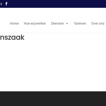
nl
Home
Hoe wij werken
Diensten
Tarieven
Over ons
nszaak