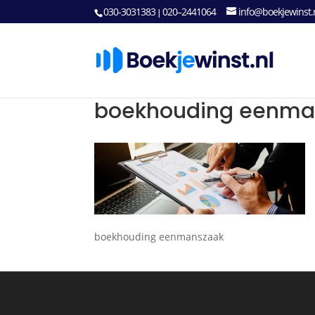
030-3031383
020–2441064
info@boekjewinst.
|
boekhouding eenma
boekhouding eenmanszaak