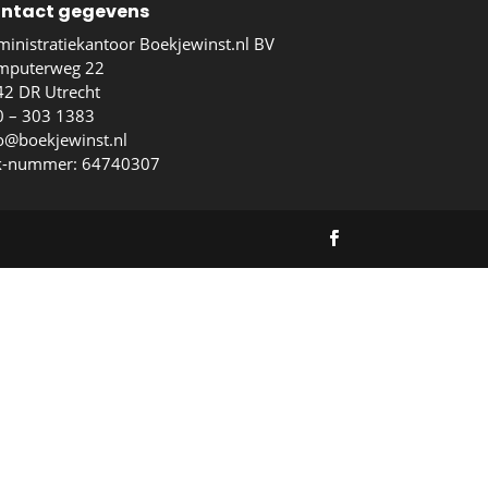
ntact gegevens
inistratiekantoor Boekjewinst.nl BV
mputerweg 22
2 DR Utrecht
0 – 303 1383
o@boekjewinst.nl
k-nummer: 64740307