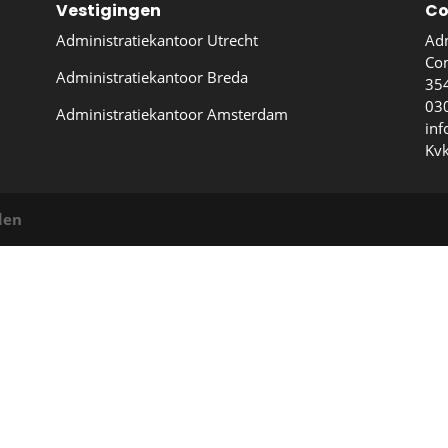
Vestigingen
Co
Administratiekantoor Utrecht
Adm
Co
Administratiekantoor Breda
354
03
Administratiekantoor Amsterdam
inf
Kv
den