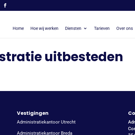
Home
Hoe wij werken
Diensten
Tarieven
Over ons
stratie uitbesteden
Vestigingen
Co
Administratiekantoor Utrecht
Adm
Co
Administratiekantoor Breda