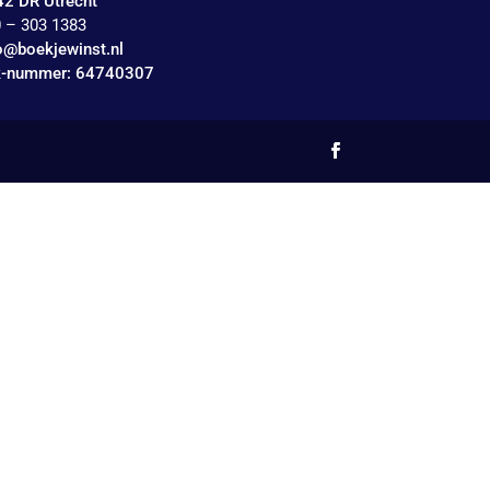
2 DR Utrecht
 – 303 1383
o@boekjewinst.nl
k-nummer: 64740307