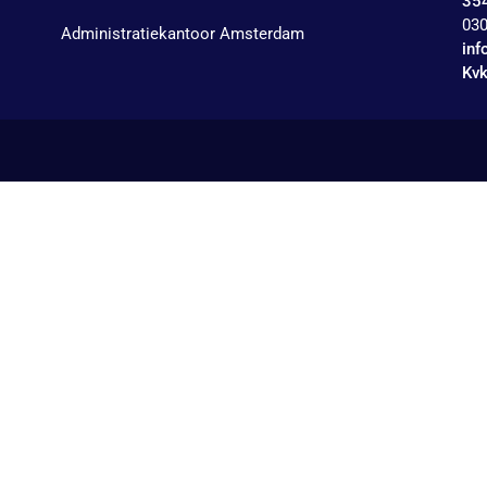
354
030
Administratiekantoor Amsterdam
inf
Kv